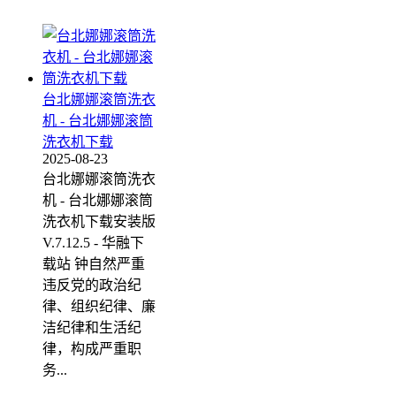
台北娜娜滚筒洗衣
机 - 台北娜娜滚筒
洗衣机下载
2025-08-23
台北娜娜滚筒洗衣
机 - 台北娜娜滚筒
洗衣机下载安装版
V.7.12.5 - 华融下
载站 钟自然严重
违反党的政治纪
律、组织纪律、廉
洁纪律和生活纪
律，构成严重职
务...