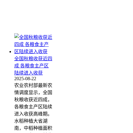
全国秋粮收获近四
成 各粮食主产区
陆续进入收获
2025-08-22
农业农村部最新农
情调度显示，全国
秋粮收获近四成，
各粮食主产区陆续
进入收获高峰期。
水稻种植大省湖
南，中稻种植面积