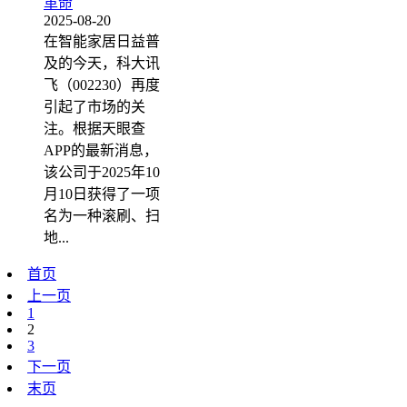
革命
2025-08-20
在智能家居日益普
及的今天，科大讯
飞（002230）再度
引起了市场的关
注。根据天眼查
APP的最新消息，
该公司于2025年10
月10日获得了一项
名为一种滚刷、扫
地...
首页
上一页
1
2
3
下一页
末页