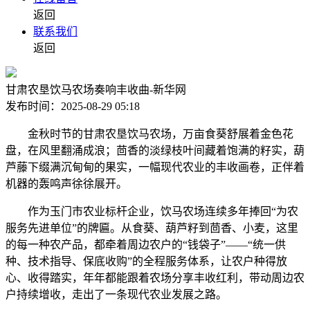
返回
联系我们
返回
甘肃农垦饮马农场奏响丰收曲-新华网
发布时间：2025-08-29 05:18
金秋时节的甘肃农垦饮马农场，万亩食葵舒展着金色花
盘，在风里翻涌成浪；茴香的淡绿枝叶间藏着饱满的籽实，葫
芦藤下缀满沉甸甸的果实，一幅现代农业的丰收画卷，正伴着
机器的轰鸣声徐徐展开。
作为玉门市农业标杆企业，饮马农场连续多年捧回“为农
服务先进单位”的牌匾。从食葵、葫芦籽到茴香、小麦，这里
的每一种农产品，都牵着周边农户的“钱袋子”——“统一供
种、技术指导、保底收购”的全程服务体系，让农户种得放
心、收得踏实，年年都能跟着农场分享丰收红利，带动周边农
户持续增收，走出了一条现代农业发展之路。