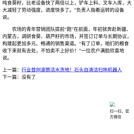
吨食葵籽，比老设备快了两倍以上，铲车上料、叉车入库，大
大减轻了劳动强度，进度快多了。”负责人指着运转的设备
说。
农场的青年营销团队提前“跑”在前面，年初就奔赴新疆、
内蒙古，调研食葵、葫芦籽的市场，并签订订单与长期协议，
构建起更加多元、畅通的销售渠道。“有了订单，咱们的粮食
收下来就有去处，不怕卖不上好价！”一位农户满脸欣喜地
说。
上一篇：
行业首创滚筒活水洗地！石头自清洁扫拖机器人
下一篇：
没有了
咨询电话：020-66888888
公司地址：广东省广州市番禺经济开发区
扫一扫，官
方微信
Copyright © 2025 r星每日大赛-反差大赛-吃瓜在线-
mrds每日大赛官方入口 版权所有 备案号：沪ICP备
2022005849号-26