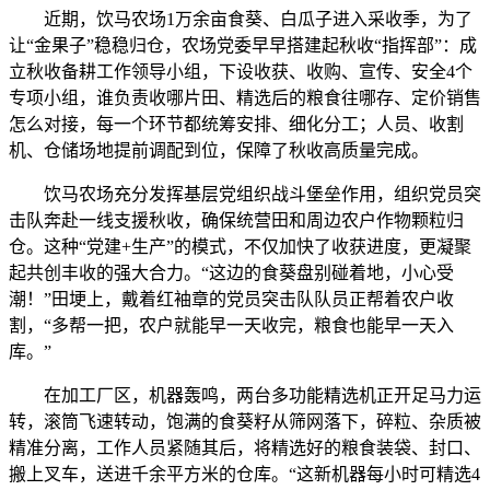
近期，饮马农场1万余亩食葵、白瓜子进入采收季，为了
让“金果子”稳稳归仓，农场党委早早搭建起秋收“指挥部”：成
立秋收备耕工作领导小组，下设收获、收购、宣传、安全4个
专项小组，谁负责收哪片田、精选后的粮食往哪存、定价销售
怎么对接，每一个环节都统筹安排、细化分工；人员、收割
机、仓储场地提前调配到位，保障了秋收高质量完成。
饮马农场充分发挥基层党组织战斗堡垒作用，组织党员突
击队奔赴一线支援秋收，确保统营田和周边农户作物颗粒归
仓。这种“党建+生产”的模式，不仅加快了收获进度，更凝聚
起共创丰收的强大合力。“这边的食葵盘别碰着地，小心受
潮！”田埂上，戴着红袖章的党员突击队队员正帮着农户收
割，“多帮一把，农户就能早一天收完，粮食也能早一天入
库。”
在加工厂区，机器轰鸣，两台多功能精选机正开足马力运
转，滚筒飞速转动，饱满的食葵籽从筛网落下，碎粒、杂质被
精准分离，工作人员紧随其后，将精选好的粮食装袋、封口、
搬上叉车，送进千余平方米的仓库。“这新机器每小时可精选4