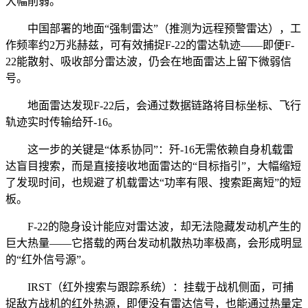
大幅削弱。
中国部署的地面“强制雷达”（推测为远程预警雷达），工
作频率约2万兆赫兹，可有效捕捉F-22的雷达轨迹——即便F-
22能散射、吸收部分雷达波，仍会在地面雷达上留下微弱信
号。
地面雷达发现F-22后，会通过数据链路将目标坐标、飞行
轨迹实时传输给歼-16。
这一步的关键是“体系协同”：歼-16无需依赖自身机载雷
达盲目搜索，而是直接接收地面雷达的“目标指引”，大幅缩短
了发现时间，也规避了机载雷达“功率有限、搜索距离短”的短
板。
F-22的隐身设计能应对雷达波，却无法隐藏发动机产生的
巨大热量——它搭载的两台发动机散热功率极高，会形成明显
的“红外信号源”。
IRST（红外搜索与跟踪系统）：挂载于战机侧面，可捕
捉敌方战机的红外热源，即便没有雷达信号，也能通过热量定