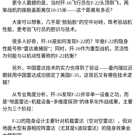
更令人震撼的是，当时歼-16飞行员在F-22头顶倒飞，两
架战机的座舱盖距离仅10-15米——这个距离有多近？
大家可以想象，几乎是“脸贴脸”的空中对峙，既考验战机
性能，更考验飞行员的胆识与技术。
很多人好奇，歼-16是如何发现F-22的？毕竟F-22的隐身
性能号称“雷达难捕捉”；同时，歼-16作为重型战机，灵活性
为何能与以机动性著称的F-22抗衡？
另外，中国雷达技术的实力也得到了验证——委内瑞拉近
期就用中国雷达成功锁定了美国F-35，这背后又有哪些技术逻
辑？
从专业角度分析，歼-16发现F-22并非单一设备之功，而
是“地面雷达+机载设备+多维度探测”的体系化作战成果，主要
分为三个阶段：
F-22的隐身设计主要针对机载雷达（空对空雷达），但对
地面大型有源相控阵雷达（尤其是S波段雷达）的隐身效果会