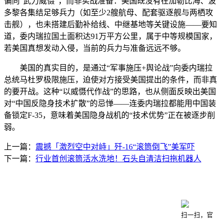
偏向“武力威慑”，而非实战准备：美国既没有在加勒比海、波
多黎各集结足够兵力（如至少2艘航母、配套驱逐舰与两栖攻
击舰），也未搭建后勤补给线、中继基地等关键设施——要知
道，委内瑞拉国土面积达91万平方公里，属于中等规模国家，
若美国真想发动入侵，当前的兵力与准备远远不够。
美国的真实目的，是通过“军事施压+舆论战”向委内瑞拉
总统马杜罗极限施压，迫使对方接受美国提出的条件，而非真
的要开战。这种“以威慑代作战”的思路，也从侧面反映出美国
对“中国反隐身技术扩散”的忌惮——连委内瑞拉都能用中国装
备锁定F-35，意味着美国隐身战机的“技术优势”正在被逐步削
弱。
上一篇：
震撼「激烈空中对峙」歼-16“滚筒倒飞”美军吓
下一篇：
行业首创滚筒活水洗地！石头自清洁扫拖机器人
咨询电话：020-66888888
公司地址：广东省广州市番禺经济开发区
扫一扫，官