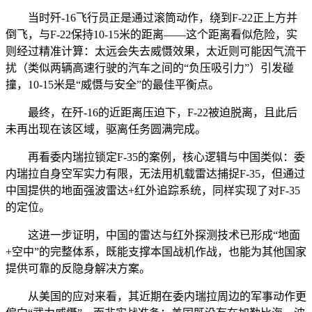
当时歼-16飞行员正是通过滚筒动作，绕到F-22正上方并
倒飞，与F-22保持10-15米的距离——这个距离看似危险，实
则经过精准计算：太远会失去威慑效果，太近则可能因气流干
扰（类似两辆高速行驶的汽车之间的“负压吸引力”）引发碰
撞，10-15米是“威慑与安全”的最佳平衡点。
最终，在歼-16的近距离压迫下，F-22被迫脱离，且此后
未再出现在该区域，驱离任务圆满完成。
再看委内瑞拉锁定F-35的案例，核心逻辑与中国类似：委
内瑞拉自身空军实力有限，无法用机载雷达捕捉F-35，但通过
中国提供的地面强波雷达+红外追踪系统，同样实现了对F-35
的定位。
这进一步证明，中国的雷达与红外探测技术已形成“地面
+空中”的完整体系，既能支撑本国战机作战，也能为其他国家
提供可靠的反隐身解决方案。
从美国的应对来看，其近期在委内瑞拉周边的军事动作更