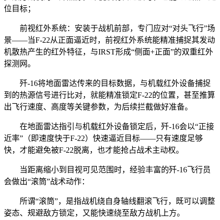
位目标；
前视红外系统：安装于战机前部，专门应对“对头飞行”场
景——当F-22从正面逼近时，前视红外系统能精准捕捉其发动
机散热产生的红外特征，与IRST形成“侧面+正面”的双重红外
探测网。
歼-16将地面雷达传来的目标数据，与机载红外设备捕捉
到的热源信号进行比对，就能精准锁定F-22的位置，甚至推算
出飞行速度、高度等关键参数，为后续拦截做好准备。
在地面雷达指引与机载红外设备锁定后，歼-16会以“正接
近率”（即速度快于F-22）快速逼近目标——只有速度足够
快，才能避免被F-22脱离，也才能抢占战术主动权。
当距离缩小到目视可见范围时，经验丰富的歼-16飞行员
会做出“滚筒”战术动作：
所谓“滚筒”，是指战机绕自身轴线翻滚飞行，既可以调整
姿态、规避敌方锁定，又能快速绕至敌方战机上方。