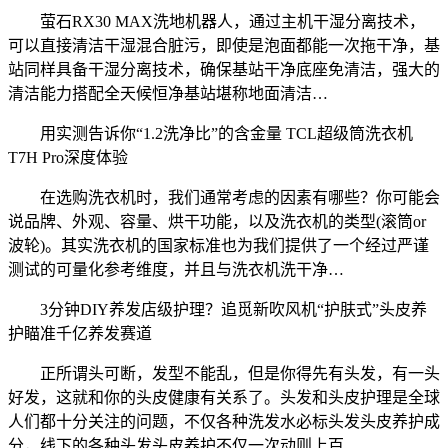
萤石RX30 MAX洗地机器人，通过主机干湿分离技术，
可以直接清洁干湿混合脏污，即使是泡面都能一次拖干净，基
站同样具备干湿分离技术，确保基站干净底座免清洁，强大的
清洁能力搭配全天候恒净基站堪称地面清洁…
用实测告诉你“1.2洗净比”的含金量 TCL超级筒洗衣机
T7H Pro深度体验
在选购洗衣机时，我们通常考虑的因素有哪些？你可能会
说品牌、外观、容量、烘干功能，以及洗衣机的类型(滚筒or
波轮)。其实洗衣机的国家标准也为我们提供了一个经过严谨
测试的可量化参考维度，并且与洗衣机洗干净…
3分钟DIY养发店级护理？追觅新吹风机“护肤式”头皮养
护瞄准千亿养发赛道
正所谓头可断，发型不能乱，但是你得先有头发，有一头
好发，这就和你的头皮健康有关系了。头发和头皮护理是全球
人们都十分关注的问题，不仅各种洗发水必标头发头皮养护成
分，线下的各种头发头皮养护不仅一次动则上百…