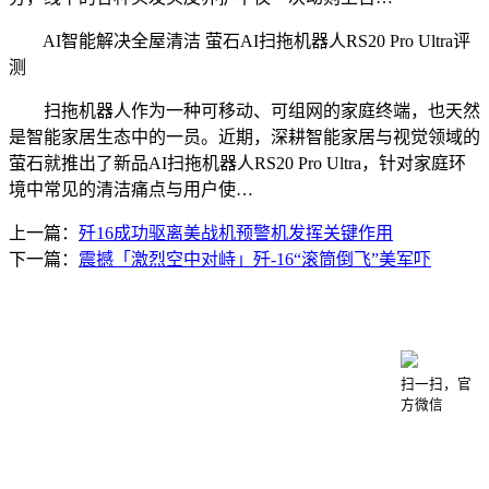
AI智能解决全屋清洁 萤石AI扫拖机器人RS20 Pro Ultra评
测
扫拖机器人作为一种可移动、可组网的家庭终端，也天然
是智能家居生态中的一员。近期，深耕智能家居与视觉领域的
萤石就推出了新品AI扫拖机器人RS20 Pro Ultra，针对家庭环
境中常见的清洁痛点与用户使…
上一篇：
歼16成功驱离美战机预警机发挥关键作用
下一篇：
震撼「激烈空中对峙」歼-16“滚筒倒飞”美军吓
咨询电话：020-66888888
公司地址：广东省广州市番禺经济开发区
扫一扫，官
方微信
Copyright © 2025 r星每日大赛-反差大赛-吃瓜在线-
mrds每日大赛官方入口 版权所有 备案号：沪ICP备
2022005849号-26