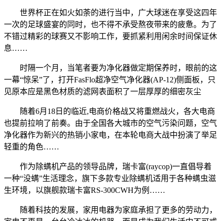
世界杯正在如火如荼的进行当中，广大球迷在享受这四年
一次的足球盛宴的同时，也不得不承受熬夜带来的疲惫。为了
不错过精彩的球赛又不影响工作，要抓紧利用闲余时间保证休
息……
时隔一个月，当笔者要为净化器做定期保养时，眼前的这
一幕“惊呆”了，打开FasFlo超净空气净化器(AP-12)侧面板，只
见原本应是黑色材质的滤网表面积了一层厚厚的细密灰尘
随着6月18日的临近,电商价格战又将重燃战火，各大电商
也提前拉响了前奏。由于全国各大城市的空气污染问题，空气
净化器作为新兴的热销小家电，在本轮电商大战中扮演了举足
轻重的角色……
作为除螨机产品的领导品牌，瑞卡富(raycop)一直倡导着
一种“没螨”生活理念，旗下多款专业除螨机适用于各种螨虫滋
生环境，以旗舰款瑞卡富RS-300CWH为例……
随着科技的发展，家用电器为家庭承担了更多的劳动力，