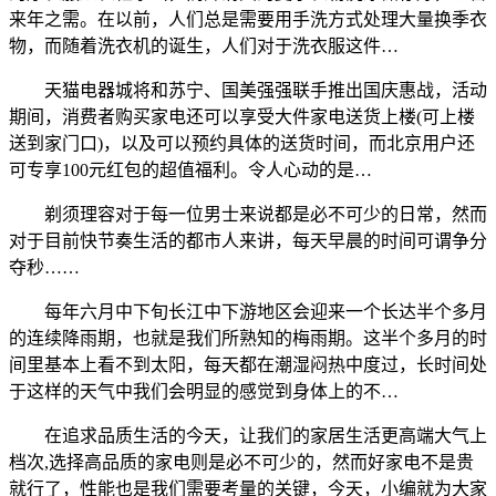
来年之需。在以前，人们总是需要用手洗方式处理大量换季衣
物，而随着洗衣机的诞生，人们对于洗衣服这件…
天猫电器城将和苏宁、国美强强联手推出国庆惠战，活动
期间，消费者购买家电还可以享受大件家电送货上楼(可上楼
送到家门口)，以及可以预约具体的送货时间，而北京用户还
可专享100元红包的超值福利。令人心动的是…
剃须理容对于每一位男士来说都是必不可少的日常，然而
对于目前快节奏生活的都市人来讲，每天早晨的时间可谓争分
夺秒……
每年六月中下旬长江中下游地区会迎来一个长达半个多月
的连续降雨期，也就是我们所熟知的梅雨期。这半个多月的时
间里基本上看不到太阳，每天都在潮湿闷热中度过，长时间处
于这样的天气中我们会明显的感觉到身体上的不…
在追求品质生活的今天，让我们的家居生活更高端大气上
档次,选择高品质的家电则是必不可少的，然而好家电不是贵
就行了，性能也是我们需要考量的关键，今天，小编就为大家