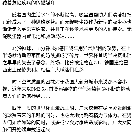
藏着危险疾病的传播媒介……
随着国内生活水平的不断提高，吸尘器帮助人们清洁打扫
已经成为了一种思维定势。而无绳吸尘器作为新型的吸尘器也
渐渐走入寻常百姓家，并且正在逐步地被更多的人们接受。无
绳吸尘器内置电池和驱动马达……
3分钟3球，18分钟5球!德国战车用异常犀利的攻势，在上
半场就将桑巴军团的防线撕成了碎片，世界杯首场半决赛也随
之早早的失去了悬念。终场，比分被定格在7-1，德国送给巴
西史上最惨失利。相信广大球迷们在熬…
时下空气质量的困扰对于我国大部分城市来说都不容小
视，近年来以PM2.5为首要污染物的空气污染问题不断的挑动
着人们的敏感神经……
四年一度的世界杯正激战正酣，广大球迷在尽享紧张刺激
的球赛带来的乐趣的同时，也极大地消耗着精力与体力。在男
人们如痴如醉的同时，或多或少会对家庭造成影响，广大女同
胞们开始怨声载道起来……