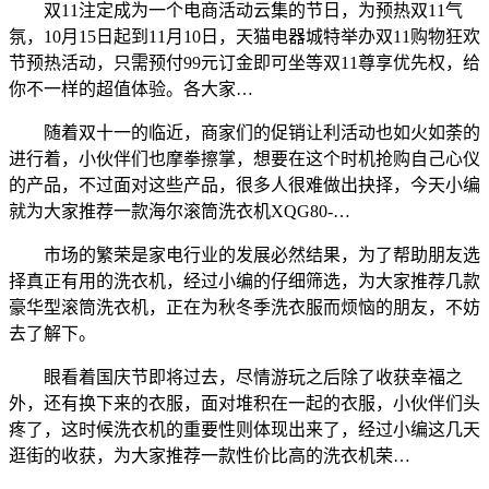
双11注定成为一个电商活动云集的节日，为预热双11气
氛，10月15日起到11月10日，天猫电器城特举办双11购物狂欢
节预热活动，只需预付99元订金即可坐等双11尊享优先权，给
你不一样的超值体验。各大家…
随着双十一的临近，商家们的促销让利活动也如火如荼的
进行着，小伙伴们也摩拳擦掌，想要在这个时机抢购自己心仪
的产品，不过面对这些产品，很多人很难做出抉择，今天小编
就为大家推荐一款海尔滚筒洗衣机XQG80-…
市场的繁荣是家电行业的发展必然结果，为了帮助朋友选
择真正有用的洗衣机，经过小编的仔细筛选，为大家推荐几款
豪华型滚筒洗衣机，正在为秋冬季洗衣服而烦恼的朋友，不妨
去了解下。
眼看着国庆节即将过去，尽情游玩之后除了收获幸福之
外，还有换下来的衣服，面对堆积在一起的衣服，小伙伴们头
疼了，这时候洗衣机的重要性则体现出来了，经过小编这几天
逛街的收获，为大家推荐一款性价比高的洗衣机荣…