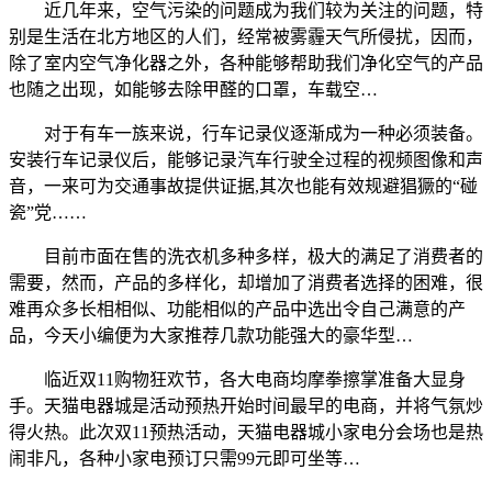
近几年来，空气污染的问题成为我们较为关注的问题，特
别是生活在北方地区的人们，经常被雾霾天气所侵扰，因而，
除了室内空气净化器之外，各种能够帮助我们净化空气的产品
也随之出现，如能够去除甲醛的口罩，车载空…
对于有车一族来说，行车记录仪逐渐成为一种必须装备。
安装行车记录仪后，能够记录汽车行驶全过程的视频图像和声
音，一来可为交通事故提供证据,其次也能有效规避猖獗的“碰
瓷”党……
目前市面在售的洗衣机多种多样，极大的满足了消费者的
需要，然而，产品的多样化，却增加了消费者选择的困难，很
难再众多长相相似、功能相似的产品中选出令自己满意的产
品，今天小编便为大家推荐几款功能强大的豪华型…
临近双11购物狂欢节，各大电商均摩拳擦掌准备大显身
手。天猫电器城是活动预热开始时间最早的电商，并将气氛炒
得火热。此次双11预热活动，天猫电器城小家电分会场也是热
闹非凡，各种小家电预订只需99元即可坐等…