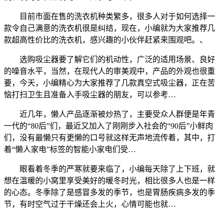
目前市面在售的洗衣机种类繁多，很多人对于如何选择一
款令自己满意的洗衣机很是纠结，现在，小编就为大家推荐几
款超高性价比的洗衣机，感兴趣的小伙伴赶紧来围观吧。、
选购吸尘器要了解它们的机动性，广泛的适用场景、良好
的噪音水平，当然，在现代人的审美观中，产品的外观也很重
要，今天，小编精心为大家推荐了几款真空式吸尘器，正在苦
恼打扫卫生且准备入手吸尘器的朋友，可以参考…
近几年，懒人产品逐渐被炒热了，主要受众人群便是年青
一代的“80后”们，最近又加入了刚刚步入社会的“90后”小鲜肉
们，没有最懒只有更懒的口号就这样无声地流传着，其中，打
着“懒人家电”标签的智能小家电们受…
眼看着冬季的严寒就要来临了，小编每天除了上下班，就
想在温暖的小窝里享受美好的暖冬时光，相比很多人也是一样
的心态。冬季除了是感冒多发的季节，也是胃肠疾病多发的季
节，有时空气过于干燥还会上火，心情可能也就…