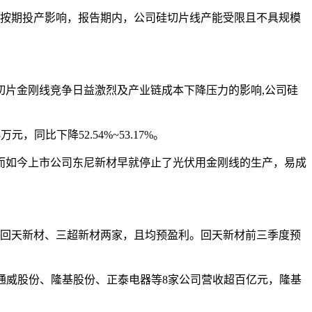
未能按期投产影响，报告期内，公司硅切片线产能受限且不具规模
切片金刚线竞争日益激烈及产业链成本下降压力的影响,公司硅
同比下降52.54%~53.17%。
而如今上市公司东尼新材早就停止了光伏用金刚线的生产，易成
企业有回天新材、三超新材两家，且均预盈利。回天新材前三季度预
、通威股份、隆基股份、正泰电器等8家公司营收超百亿元，隆基