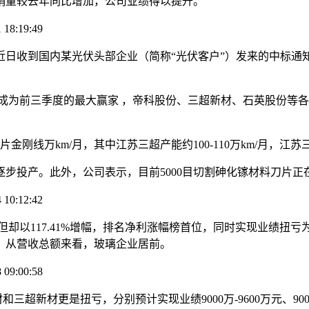
销量较去年同比增加，公司业绩得以提升。
19:49
近日收到国内某光伏头部企业（简称“光伏客户”）发来的中标通
为前三季度的最大赢家 ，帝科股份、三超新材、石英股份等各辅料
万km/月，其中江苏三超产能约100-110万km/月，江苏三
投产。此外，公司表示，目前5000目切割砷化镓材料刀片正
12:42
却以117.41%增幅，排名净利涨幅榜首位，同时实现业绩扭亏
。从营收总额来看，玻璃企业居前。
00:58
三超新材更是扭亏，分别预计实现业绩9000万-9600万元、900万