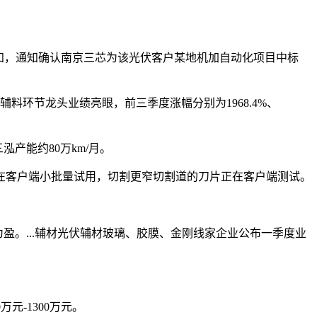
知，通知确认南京三芯为该光伏客户某地机加自动化项目中标
环节龙头业绩亮眼，前三季度涨幅分别为1968.4%、
泓产能约80万km/月。
在客户端小批量试用，切割更窄切割道的刀片正在客户端测试。
为盈。...辅材光伏辅材玻璃、胶膜、金刚线家企业公布一季度业
元-1300万元。