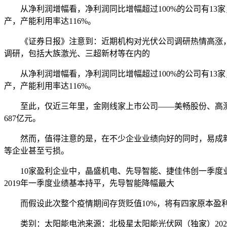
从净利润增幅看，净利润同比增幅超过100%的公司有13
产，产能利用率达116%。
《证券日报》注意到：近期机构对光伏公司调研热情高涨，9
调研，包括大族激光、三超新材等在内的
从净利润增幅看，净利润同比增幅超过100%的公司有13
产，产能利用率达116%。
至此，仅近三年里，金刚线家上市公司——美畅股份、高测
687亿元。
然而，值得注意的是，在不少企业业绩向好的同时，易成新
等企业甚至亏损。
10家盈利企业中，晶盛机电、先导智能、捷佳伟创一季度业
2019年一季度业绩基本持平，先导智能降幅最大
而假设此次整个疫情期间存货贬值10%，将有四家原本盈利
类别：太阳能电池来源：北极星太阳能光伏网（独家）2020-04-21