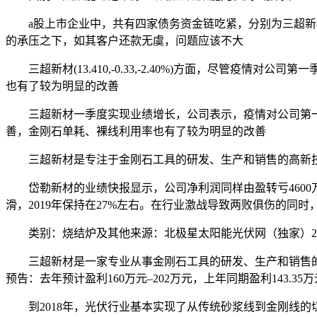
a股上市企业中，共有四家债务资金链吃紧，分别为三超新材
的承压之下，如其客户还款无虞，问题应该不大
三超新材(13.410,-0.33,-2.40%)方面，尽管疫
也有了较为明显的改善
三超新材一季度实现业绩增长，公司表示，疫情对公司第一季
善，金刚石单耗、裸线利用率也有了较为明显的改善
三超新材是专注于金刚石工具的研发、生产和销售的高新技
岱勒新材的业绩快报显示，公司净利润同样由盈转亏4600万元，
滑，2019年保持在27%左右。在行业激战导致两败俱伤的同
类别：烧结炉及其他来源：北极星太阳能光伏网（独家）2020-03-2
三超新材是一家专业从事金刚石工具的研发、生产和销售的高新
预告：去年预计盈利160万元–202万元，上年同期盈利143.35万元，
到2018年，光伏行业基本实现了从传统砂浆线到金刚线的