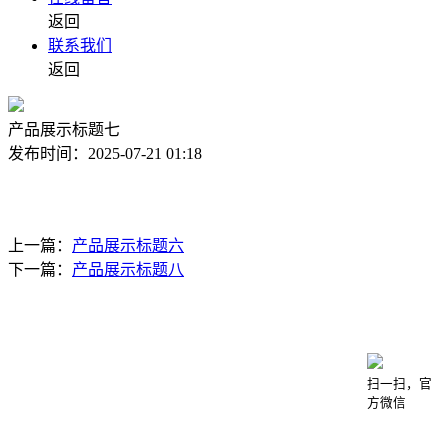
返回
联系我们
返回
产品展示标题七
发布时间：2025-07-21 01:18
上一篇：
产品展示标题六
下一篇：
产品展示标题八
咨询电话：020-66888888
公司地址：广东省广州市番禺经济开发区
扫一扫，官
方微信
Copyright © 2025 r星每日大赛-反差大赛-吃瓜在线-
mrds每日大赛官方入口 版权所有 备案号：沪ICP备